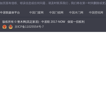
如页面有侵权、错误信息或任何问题，请及时联系我们，我们将在第一时间删除或更
中居联媒体平台
中国门窗网
中国门锁网
中国木门网
中国壁纸网
版权所有 © 整木网(高定家居) · 中居联 2017-NOW
保留一切权利
京ICP备11025554号-7