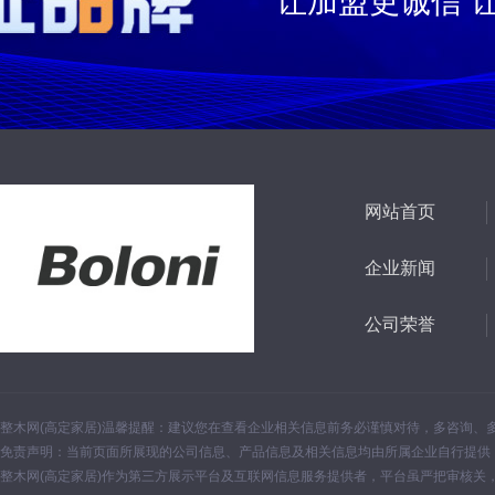
让加盟更诚信 
网站首页
企业新闻
公司荣誉
整木网(高定家居)温馨提醒：建议您在查看企业相关信息前务必谨慎对待，多咨询、
免责声明：当前页面所展现的公司信息、产品信息及相关信息均由所属企业自行提供
整木网(高定家居)作为第三方展示平台及互联网信息服务提供者，平台虽严把审核