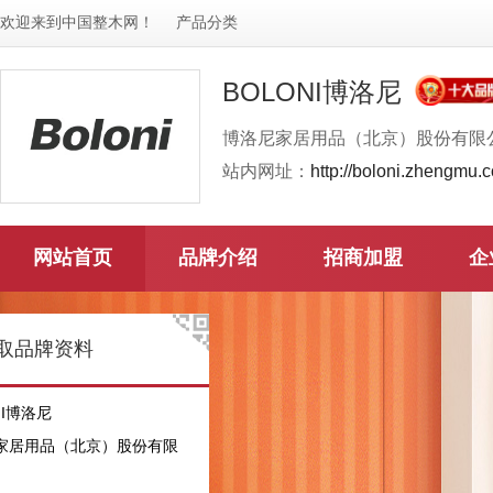
欢迎来到
中国整木网
！
产品分类
BOLONI博洛尼
博洛尼家居用品（北京）股份有限
站内网址：
http://boloni.zhengmu.
网站首页
品牌介绍
招商加盟
企
取品牌资料
NI博洛尼
家居用品（北京）股份有限